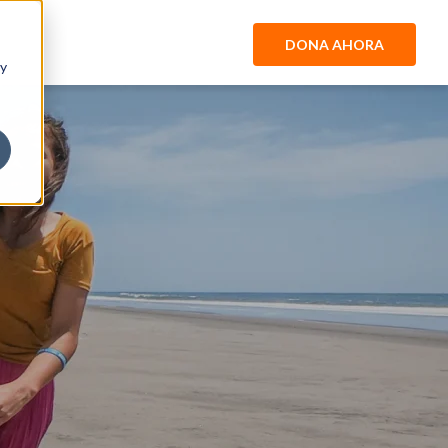
DONA AHORA
 y