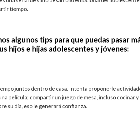
 es una señal de sano desarrollo emocional del adolescente 
rtir tiempo.
os algunos tips para que puedas pasar m
tus hijos e hijas adolescentes y jóvenes:
empo juntos dentro de casa. Intenta proponerle activida
 una película; compartir un juego de mesa, incluso cocinar 
bre su día, eso le generará confianza.