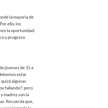
donde la mayoría de
or ello, los
nen la oportunidad
co y progreso
de jóvenes de 15 a
 debemos estar
, quizá algunas
oy fallando?; pero
 y madres son la
ijas. Recuerda que,