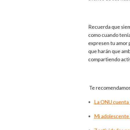
Recuerda que siemp
como cuando tenía 
expresen tu amor p
que harán que amb
compartiendo acti
Te recomendamos e
La ONU cuenta l
Mi adolescente 