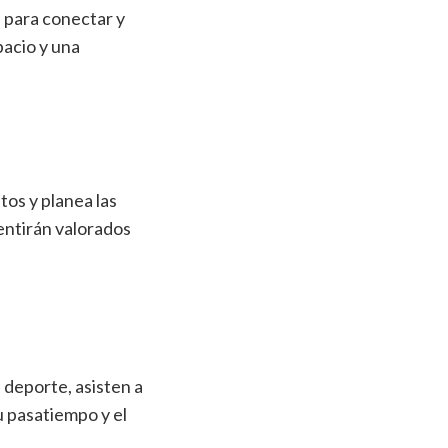
d para conectar y
pacio y una
os y planea las
sentirán valorados
n deporte, asisten a
u pasatiempo y el