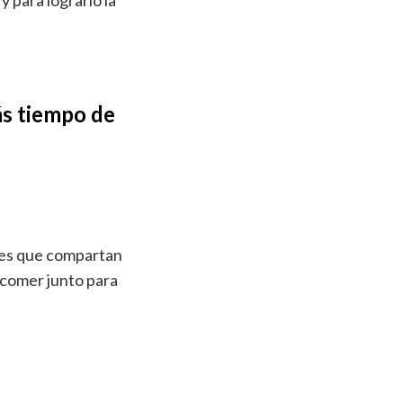
y para lograrlo la
ás tiempo de
des que compartan
y comer junto para