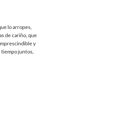
ue lo arropes,
as de cariño, que
 imprescindible y
tiempo juntos,