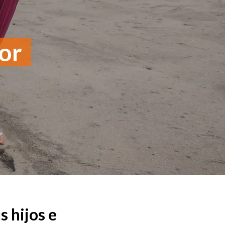
dor
 hijos e