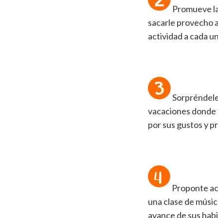
Promueve las
sacarle provecho al
actividad a cada u
Sorpréndele 
vacaciones donde tu
por sus gustos y p
Proponte acom
una clase de músic
avance de sus habi