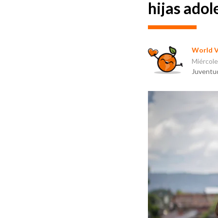
hijas adol
World V
Miércole
Juventud