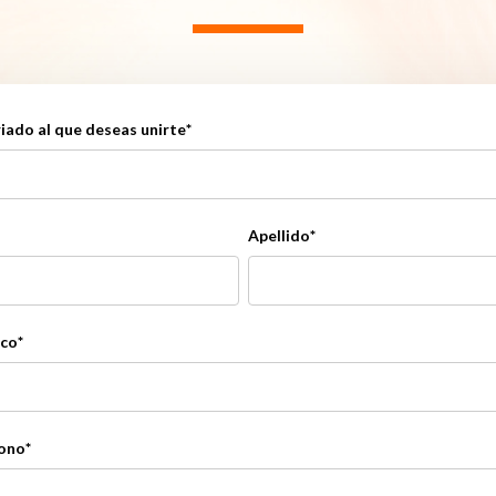
iado al que deseas unirte
*
Apellido
*
ico
*
fono
*