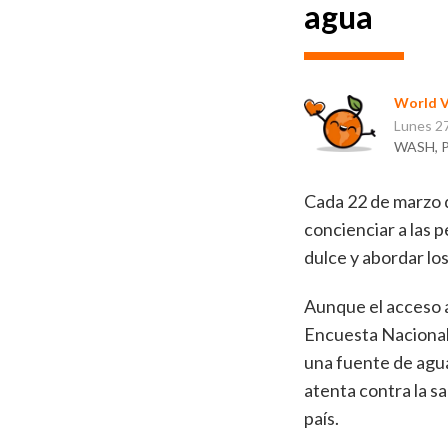
agua
World V
Lunes 27
WASH, Pr
Cada 22 de marzo
concienciar a las p
dulce y abordar los
Aunque el acceso al
Encuesta Nacional
una fuente de agua
atenta contra la s
país.