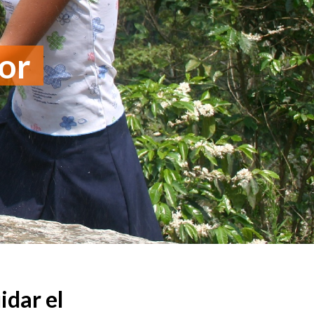
dor
idar el