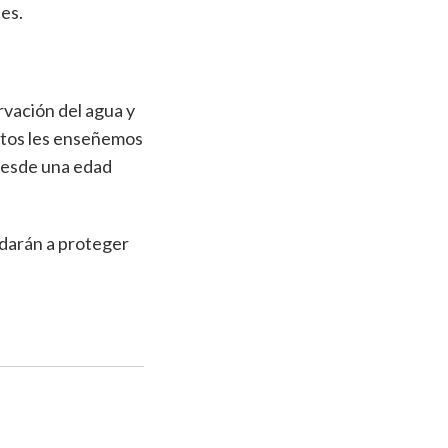
es.
rvación del agua y
ltos les enseñemos
 desde una edad
udarán a proteger