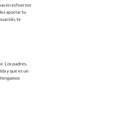
 hacen esfuerzos
des aportar tu
nuación, te
te. Los padres,
ida y que es un
e tengamos