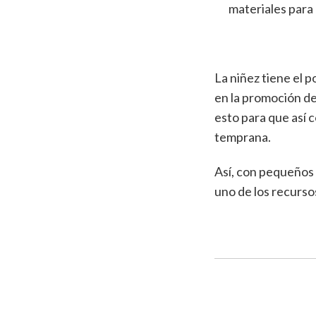
materiales para 
La niñez tiene el 
en la promoción de
esto para que así 
temprana.
Así, con pequeños 
uno de los recurso