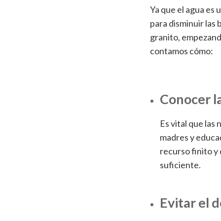
Ya que el agua es 
para disminuir las
granito, empezando 
contamos cómo:
Conocer la
Es vital que las
madres y educad
recurso finito 
suficiente.
Evitar el 