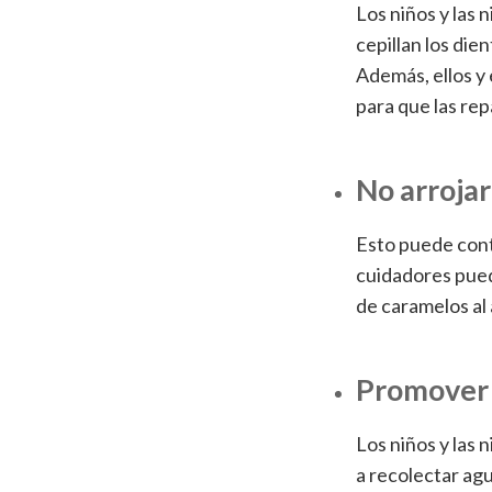
Los niños y las 
cepillan los die
Además, ellos y 
para que las rep
No arrojar
Esto puede conta
cuidadores pued
de caramelos al
Promover e
Los niños y las 
a recolectar agu