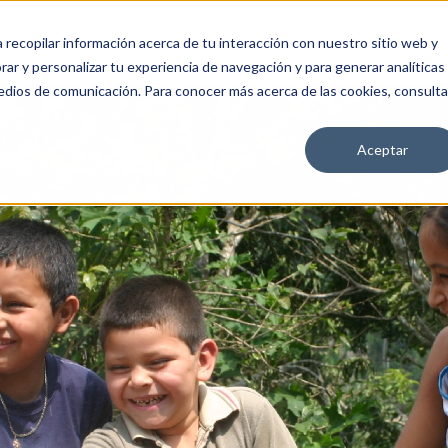
a recopilar información acerca de tu interacción con nuestro sitio web y
OS
ÚNETE
CA4
MEDIA
ar y personalizar tu experiencia de navegación y para generar analíticas
edios de comunicación. Para conocer más acerca de las cookies, consulta
Aceptar