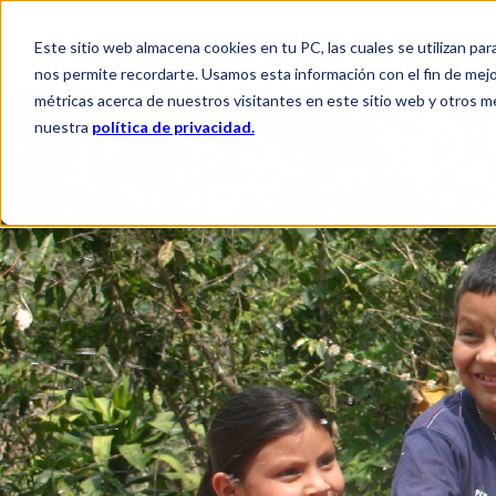
Este sitio web almacena cookies en tu PC, las cuales se utilizan par
QUIÉNES SOMOS
QUÉ HACEM
nos permite recordarte. Usamos esta información con el fin de mejor
métricas acerca de nuestros visitantes en este sitio web y otros m
nuestra
política de privacidad.