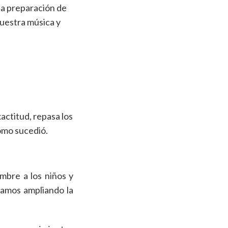
 la preparación de
nuestra música y
actitud, repasa los
como sucedió.
mbre a los niños y
yamos ampliando la