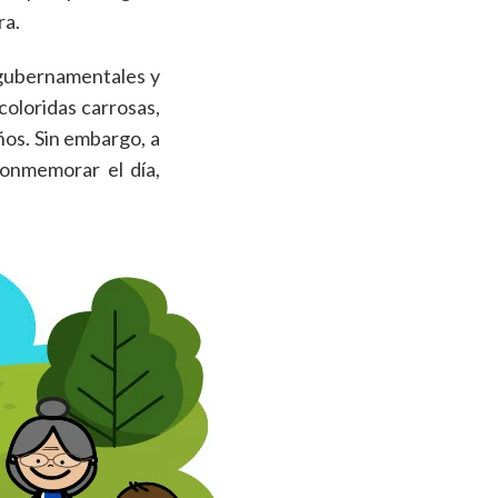
ra.
s gubernamentales y
oloridas carrosas,
años. Sin embargo, a
conmemorar el día,