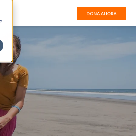
DONA AHORA
 y