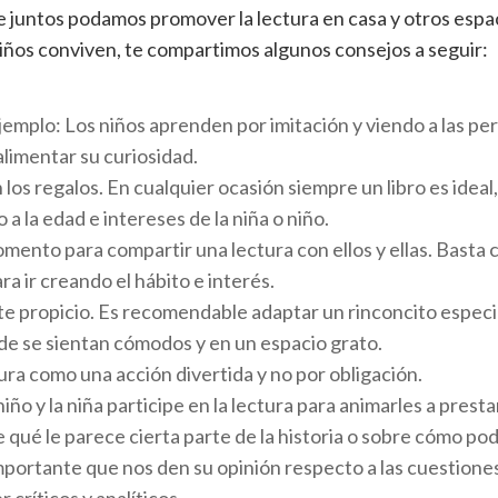
 juntos podamos promover la lectura en casa y otros espa
niños conviven, te compartimos algunos consejos a seguir:
jemplo: Los niños aprenden por imitación y viendo a las pe
limentar su curiosidad.
n los regalos. En cualquier ocasión siempre un libro es ideal
 a la edad e intereses de la niña o niño.
mento para compartir una lectura con ellos y ellas. Basta 
ra ir creando el hábito e interés.
e propicio. Es recomendable adaptar un rinconcito espec
nde se sientan cómodos y en un espacio grato.
ura como una acción divertida y no por obligación.
niño y la niña participe en la lectura para animarles a prest
qué le parece cierta parte de la historia o sobre cómo po
mportante que nos den su opinión respecto a las cuestione