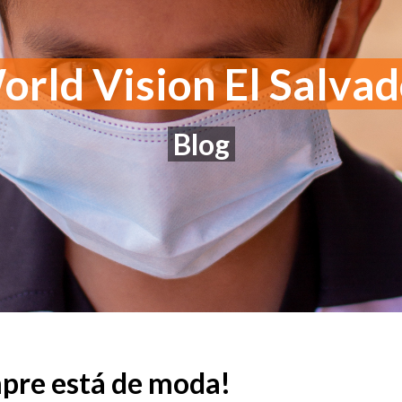
rld Vision El Salva
Blog
mpre está de moda!