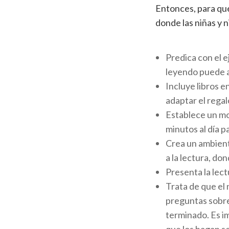
Entonces, para que
donde las niñas y 
Predica con el e
leyendo puede a
Incluye libros e
adaptar el regalo
Establece un mo
minutos al día pa
Crea un ambient
a la lectura, do
Presenta la lect
Trata de que el 
preguntas sobre 
terminado. Es i