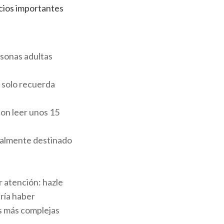
cios importantes
rsonas adultas
, solo recuerda
con leer unos 15
ialmente destinado
ar atención: hazle
dría haber
s más complejas