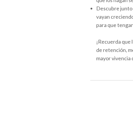
que los hagan ser
Descubre junto a
vayan creciendo
para que tengan 
¡Recuerda que l
de retención, m
mayor vivencia d