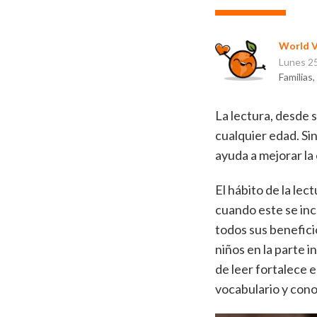
World V
Lunes 2
Familias
La lectura, desde 
cualquier edad. Si
ayuda a mejorar la
El hábito de la le
cuando este se incu
todos sus benefici
niños en la parte i
de leer fortalece e
vocabulario y con