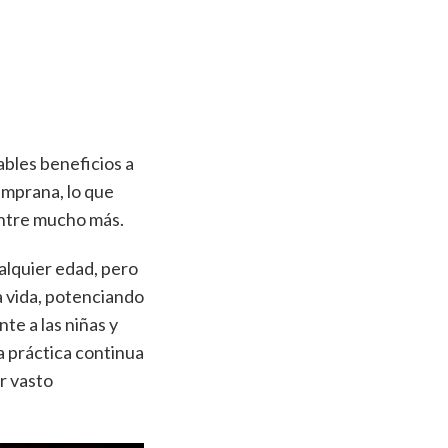
ables beneficios a
emprana, lo que
 entre mucho más.
alquier edad, pero
la vida, potenciando
te a las niñas y
ta práctica continua
er vasto