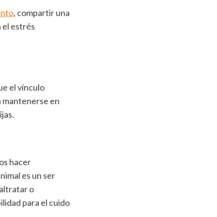
ento
, c
ompartir una
el estrés
e el vínculo
a mantenerse en
jas.
os hacer
animal es un ser
ltratar o
lidad para el cuido