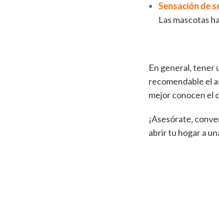
Sensación de s
Las mascotas ha
En general, tener 
recomendable el as
mejor conocen el 
¡Asesórate, conver
abrir tu hogar a u