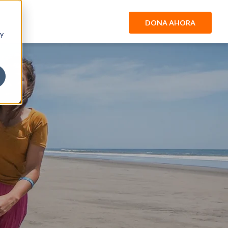
DONA AHORA
 y