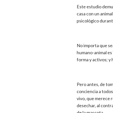
Este estudio dem
casa con un animal
psicológico durant
No importa que sea
humano-animal es 
forma y activos; y 
Pero antes, de tom
conciencia a todos
vivo, que merece r
desechar, al contr
de la mascota.