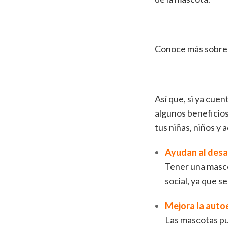
Conoce más sobr
Así que, si ya cue
algunos beneficios 
tus niñas, niños y
Ayudan al desar
Tener una mascot
social, ya que s
Mejora la auto
Las mascotas pu