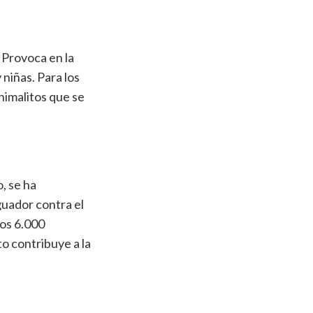
 Provoca en la
 niñas. Para los
nimalitos que se
, se ha
uador contra el
los 6.000
o contribuye a la