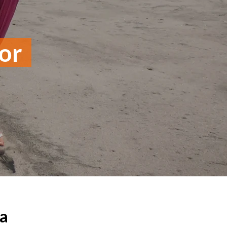
dor
ia