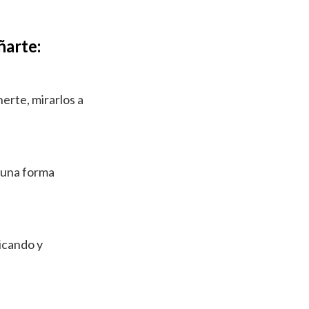
ñarte:
erte, mirarlos a
s una forma
licando y