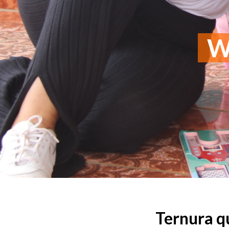
Wo
Ternura q