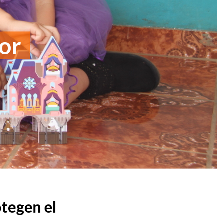
dor
tegen el