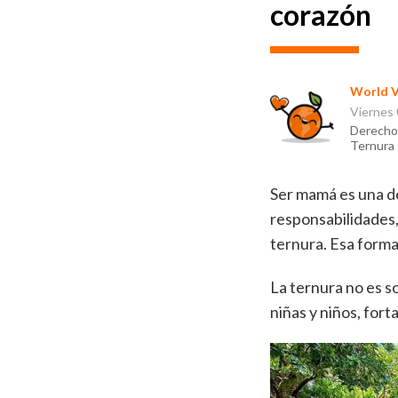
corazón
World V
Viernes
Derechos
Ternura
Ser mamá es una d
responsabilidades,
ternura. Esa forma
La ternura no es s
niñas y niños, fort