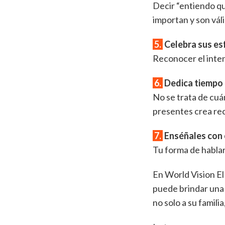
Decir “entiendo qu
importan y son vál
5.
Celebra sus es
Reconocer el inten
6.
Dedica tiempo 
No se trata de cuá
presentes crea re
7.
Enséñales con 
Tu forma de hablar
En World Vision E
puede brindar una 
no solo a su famili