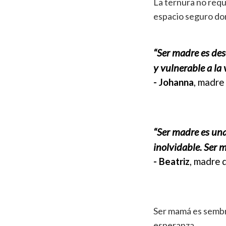
La ternura no requ
espacio seguro don
“Ser madre es des
y vulnerable a la 
-
Johanna
, madre 
“Ser madre es una
inolvidable. Ser 
- Beatriz
, madre d
Ser mamá es sembra
esperanza.