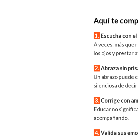
Aquí te comp
1.
Escucha con el
A veces, más que r
los ojos y prestar 
2.
Abraza sin pris
Un abrazo puede ca
silenciosa de decir
3.
Corrige con am
Educar no signific
acompañando.
4.
Valida sus em